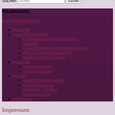
Suchen
Hauptmenü
Zum Inhalt wechseln
Startseite
Unser Kindergarten
Entstehung des Kindergartens
Gruppen
Räumlichkeiten und Aussengelände
Was ist Waldorfpädagogik?
Häufig gestellte Fragen
Aktuelles
Veranstaltungen
Stellenangebote
Kontakt
Anfahrt/Öffnungszeiten
Anmeldeformular
Angebote – Kosten
Kontaktformular
Impressum
Impressum