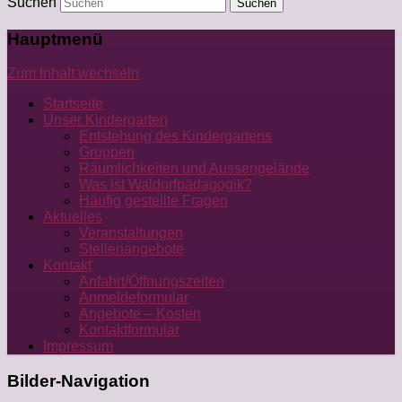
Suchen
Hauptmenü
Zum Inhalt wechseln
Startseite
Unser Kindergarten
Entstehung des Kindergartens
Gruppen
Räumlichkeiten und Aussengelände
Was ist Waldorfpädagogik?
Häufig gestellte Fragen
Aktuelles
Veranstaltungen
Stellenangebote
Kontakt
Anfahrt/Öffnungszeiten
Anmeldeformular
Angebote – Kosten
Kontaktformular
Impressum
Bilder-Navigation