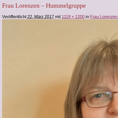
Frau Lorenzen – Hummelgruppe
Veröffentlicht
22. März 2017
mit
1119 × 1200
in
Frau Lorenze