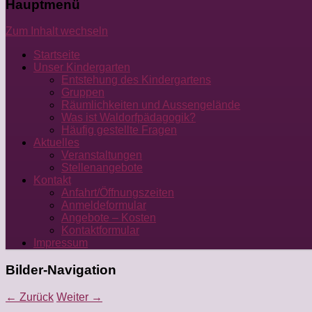
Hauptmenü
Zum Inhalt wechseln
Startseite
Unser Kindergarten
Entstehung des Kindergartens
Gruppen
Räumlichkeiten und Aussengelände
Was ist Waldorfpädagogik?
Häufig gestellte Fragen
Aktuelles
Veranstaltungen
Stellenangebote
Kontakt
Anfahrt/Öffnungszeiten
Anmeldeformular
Angebote – Kosten
Kontaktformular
Impressum
Bilder-Navigation
← Zurück
Weiter →