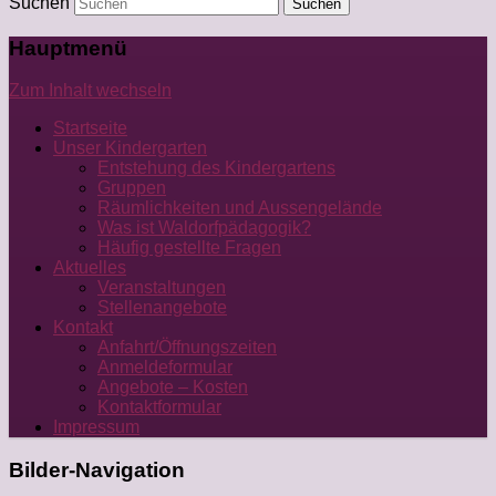
Suchen
Hauptmenü
Zum Inhalt wechseln
Startseite
Unser Kindergarten
Entstehung des Kindergartens
Gruppen
Räumlichkeiten und Aussengelände
Was ist Waldorfpädagogik?
Häufig gestellte Fragen
Aktuelles
Veranstaltungen
Stellenangebote
Kontakt
Anfahrt/Öffnungszeiten
Anmeldeformular
Angebote – Kosten
Kontaktformular
Impressum
Bilder-Navigation